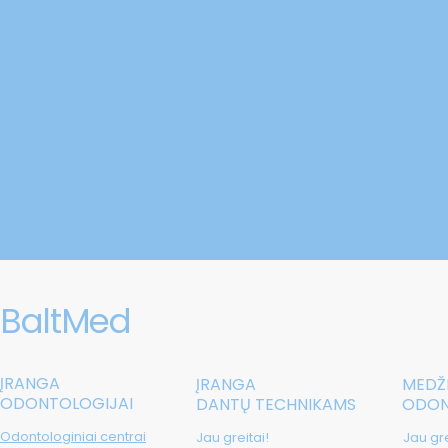
BaltMed
ĮRANGA
ĮRANGA
MEDŽ
ODONTOLOGIJAI
DANTŲ TECHNIKAMS
ODON
Odontologiniai centrai
Jau greitai!
Jau gre