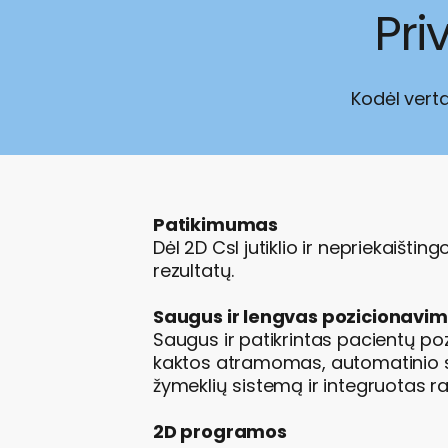
Pri
Kodėl verta
Patikimumas
Dėl 2D CsI jutiklio ir nepriekaišting
rezultatų.
Saugus ir lengvas pozicionavi
Saugus ir patikrintas pacientų po
kaktos atramomas, automatinio sm
žymeklių sistemą ir integruotas ra
2D programos