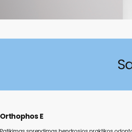
S
Orthophos E
Patikimas sprendimas bendrosios praktikos odont