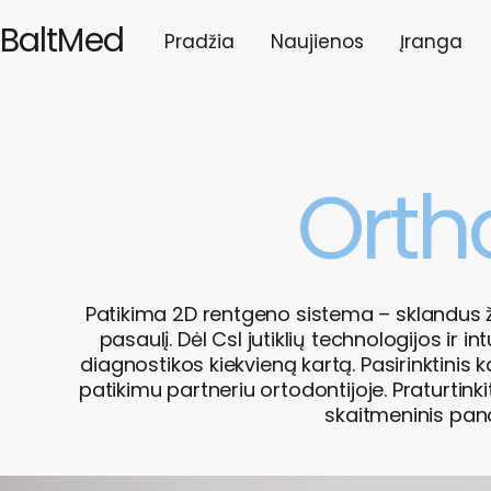
BaltMed
Pradžia
Naujienos
Įranga
Orth
Patikima 2D rentgeno sistema – sklandus 
pasaulį. Dėl CsI jutiklių technologijos ir in
diagnostikos kiekvieną kartą. Pasirinktinis 
patikimu partneriu ortodontijoje. Praturtink
skaitmeninis pan