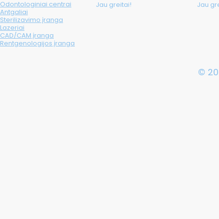
Odontologiniai centrai
Jau greitai!
Jau gre
Antgaliai
Sterilizavimo įranga
Lazeriai
CAD/CAM įranga
Rentgenologijos įranga
© 20