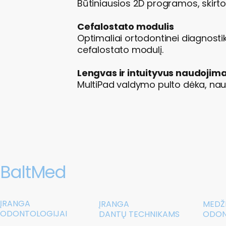
Būtiniausios 2D programos, skirto
Cefalostato modulis
Optimaliai ortodontinei diagnostikai
cefalostato modulį.
Lengvas ir intuityvus naudojim
MultiPad valdymo pulto dėka, na
BaltMed
ĮRANGA
ĮRANGA
MEDŽ
ODONTOLOGIJAI
DANTŲ TECHNIKAMS
ODON