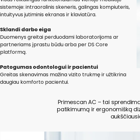
sistemoje: intraoralinis skeneris, galingas kompiuteris,
intuityvus jutiminis ekranas ir klaviatūra.
Sklandi darbo eiga
Duomenys greitai perduodami laboratorijoms ar
partneriams įprastu būdu arba per DS Core
platformą.
Patogumas odontologui ir pacientui
Greitas skenavimas mažina vizito trukmę ir užtikrina
daugiau komforto pacientui.
Primescan AC – tai sprendimas
patikimumą ir ergonomišką di
aukščiaus