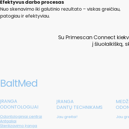
Efektyvus darbo procesas
Nuo skenavimo iki galutinio rezultato – viskas greičiau,
patogiau ir efektyviau.
Su Primescan Connect kiekv
į šiuolaikišką,
BaltMed
ĮRANGA
ĮRANGA
MEDŽ
ODONTOLOGIJAI
DANTŲ TECHNIKAMS
ODON
Odontologiniai centrai
Jau greitai!
Jau gre
Antgaliai
Sterilizavimo įranga