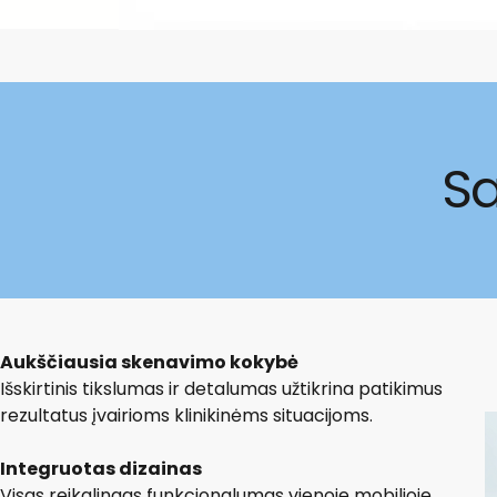
S
Aukščiausia skenavimo kokybė
Išskirtinis tikslumas ir detalumas užtikrina patikimus
rezultatus įvairioms klinikinėms situacijoms.
Integruotas dizainas
Visas reikalingas funkcionalumas vienoje mobilioje