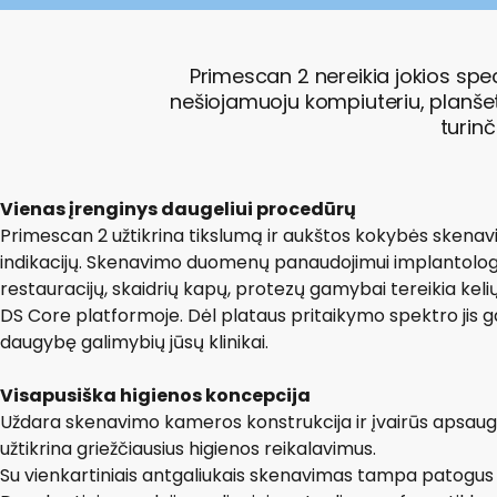
Primescan 2 nereikia jokios spec
nešiojamuoju kompiuteriu, planšeti
turinč
Vienas įrenginys daugeliui procedūrų
Primescan 2 užtikrina tikslumą ir aukštos kokybės skenav
indikacijų. Skenavimo duomenų panaudojimui implantologi
restauracijų, skaidrių kapų, protezų gamybai tereikia ke
DS Core platformoje. Dėl plataus pritaikymo spektro jis ga
daugybę galimybių jūsų klinikai.
Visapusiška higienos koncepcija
Uždara skenavimo kameros konstrukcija ir įvairūs apsaugi
užtikrina griežčiausius higienos reikalavimus.
Su vienkartiniais antgaliukais skenavimas tampa patogus 