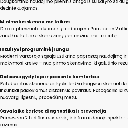
Daugkartinio naudojimo plieninis antgalis su safyro stiklu g
dezinfekuojamas.
Minimalus skenavimo laikas
Dėka optimizuoto duomenų apdorojimo Primescan 2 atlie
žandikaulio lanko skenavimą per mažiau nei 1 minutę.
Intuityvi programinė įranga
Moderni vartotojo sąsaja užtikrina paprastą naudojimą ir 
mokymosi kreivę – nuo pirmo skenavimo iki galutinio rezu
Didesnis gydytojo ir paciento komfortas
Patobulintas skenerio antgalis leidžia lengviau skenuoti k
ir sunkiai pasiekiamus distalinius paviršius. Patogesnis la
nuovargį ilgesnių procedūrų metu.
Savalaikė karieso diagnostika ir prevencija
Primescan 2 turi fluorescensinį ir infraraudonojo spektro 
režimus.