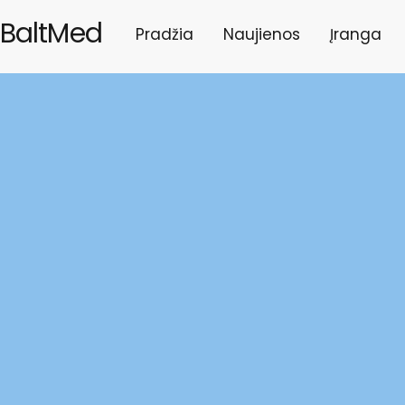
BaltMed
Pradžia
Naujienos
Įranga