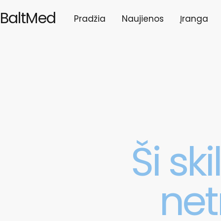
BaltMed
Pradžia
Naujienos
Įranga
Ši ski
net