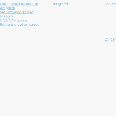
Odontologiniai centrai
Jau greitai!
Jau gre
Antgaliai
Sterilizavimo įranga
Lazeriai
CAD/CAM įranga
Rentgenologijos įranga
© 20